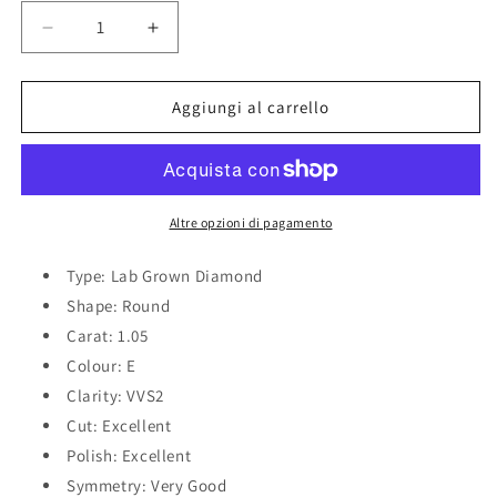
Diminuisci
Aumenta
quantità
quantità
per
per
1.05ct
1.05ct
Aggiungi al carrello
Round
Round
Lab
Lab
Grown
Grown
Diamond
Diamond
(Colour
(Colour
Altre opzioni di pagamento
E,
E,
Clarity
Clarity
Type: Lab Grown Diamond
VVS2,
VVS2,
Shape: Round
Cut
Cut
Carat: 1.05
EX,
EX,
IGI
IGI
Colour: E
Certified)
Certified)
Clarity: VVS2
Cut: Excellent
Polish: Excellent
Symmetry: Very Good