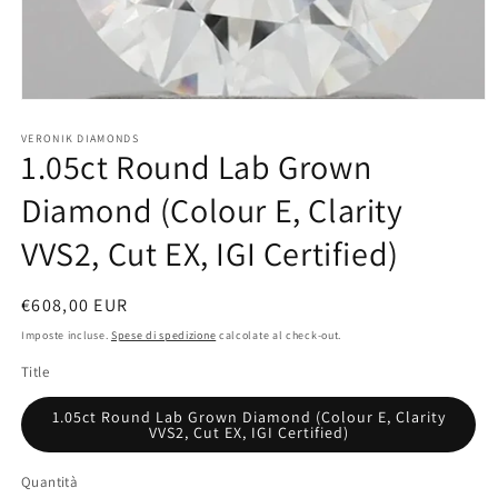
Apri
contenuti
multimediali
VERONIK DIAMONDS
1.05ct Round Lab Grown
1
in
finestra
Diamond (Colour E, Clarity
modale
VVS2, Cut EX, IGI Certified)
Prezzo
€608,00 EUR
di
Imposte incluse.
Spese di spedizione
calcolate al check-out.
listino
Title
1.05ct Round Lab Grown Diamond (Colour E, Clarity
VVS2, Cut EX, IGI Certified)
Quantità