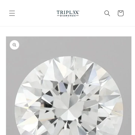
Vai
direttamente
ai contenuti
Carrello
Passa alle
informazioni
sul prodotto